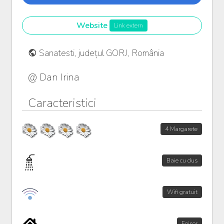
Website
Link extern
Sanatesti, județul GORJ, România
@ Dan Irina
Caracteristici
4 Margarete
Baie cu dus
Wifi gratuit
Foisor