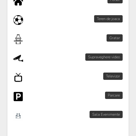
Teren de joaca
Gratar
Supraveghere video
Televizor
Parcare
Sala Evenimente