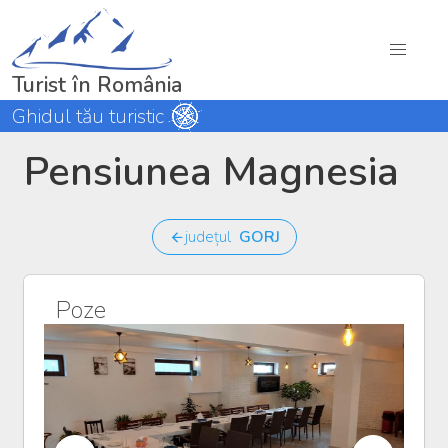
Turist în România
Ghidul tău turistic
Pensiunea Magnesia
județul
GORJ
Poze