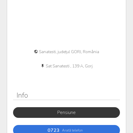
Sanatesti, județul GORJ, România
Sat Sanatesti , 139 A, Gorj
Info
Pensiune
0723
Arată telefon