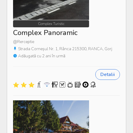
Complex Turistic
Complex Panoramic
@Rerceptie
Strada Corneșul Nr. 1, Rânca 215300, RANCA, Gorj
Adăugată cu 2 ani în urmă
Detalii