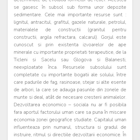
se gasesc în subsol sub forma unor depozite
sedimentare. Cele mai importante resurse sunt :
lignitul, antracitul, grafitul, gazele naturale, petrolul,
materialele de constructii (granitul pentru
constructii, argila refractara, calcarul). Gorjul este
cunoscut si prin existenta izvoarelor de ape
minerale cu importante proprietati terapeutice, de la
Ticleni si Sacelu sau Glogova si Balanesti,
neexploatate înca. Resursele subsolului sunt
completate cu importante bogatii ale solului, între
care padurile de fag, rasinoase, stejar si alte esente
de arbori, la care se adauga pasunile din zonele de
munte si deal, atât de necesare cresterii animalelor.
Dezvoltarea economico – sociala nu ar fi posibila
fara aportul factorului uman care sa puna în miscare
economia zonei geografice studiate. Capitalul uman
influenteaza prin numarul, structura si gradul de
instruire, ritmul si directiile dezvoltarii economice. În