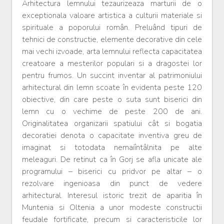
Arhitectura lemnului tezaurizeaza marturii de o
exceptionala valoare artistica a culturii materiale si
spirituale a poporului român. Preluând tipuri de
tehnici de constructie, elemente decorative din cele
mai vechi izvoade, arta lemnului reflecta capacitatea
creatoare a mesterilor populari si a dragostei lor
pentru frumos. Un succint inventar al patrimoniului
arhitectural din lemn scoate în evidenta peste 120
obiective, din care peste o suta sunt biserici din
lemn cu o vechime de peste 200 de ani.
Originalitatea organizarii spatiului cât si bogatia
decoratiei denota o capacitate inventiva greu de
imaginat si totodata nemaiîntâlnita pe alte
meleaguri. De retinut ca în Gorj se afla unicate ale
programului – biserici cu pridvor pe altar – o
rezolvare ingenioasa din punct de vedere
arhitectural. Interesul istoric trezit de aparitia în
Muntenia si Oltenia a unor modeste constructii
feudale fortificate, precum si caracteristicile lor