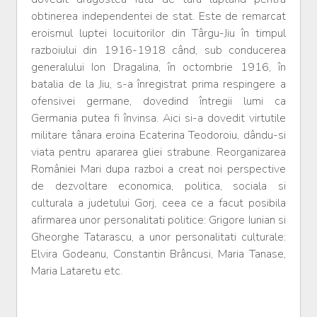
obtinerea independentei de stat. Este de remarcat
eroismul luptei locuitorilor din Târgu-Jiu în timpul
razboiului din 1916-1918 când, sub conducerea
generalului Ion Dragalina, în octombrie 1916, în
batalia de la Jiu, s-a înregistrat prima respingere a
ofensivei germane, dovedind întregii lumi ca
Germania putea fi învinsa. Aici si-a dovedit virtutile
militare tânara eroina Ecaterina Teodoroiu, dându-si
viata pentru apararea gliei strabune. Reorganizarea
României Mari dupa razboi a creat noi perspective
de dezvoltare economica, politica, sociala si
culturala a judetului Gorj, ceea ce a facut posibila
afirmarea unor personalitati politice: Grigore Iunian si
Gheorghe Tatarascu, a unor personalitati culturale:
Elvira Godeanu, Constantin Brâncusi, Maria Tanase,
Maria Lataretu etc.