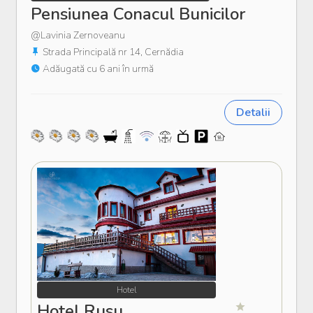
Pensiunea Conacul Bunicilor
@Lavinia Zernoveanu
Strada Principală nr 14, Cernădia
Adăugată cu 6 ani în urmă
Detalii
Hotel
Hotel Rusu