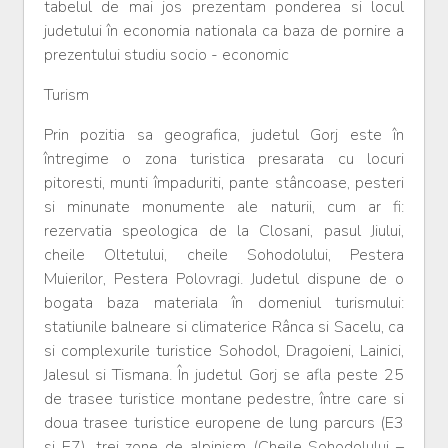
tabelul de mai jos prezentam ponderea si locul
judetului în economia nationala ca baza de pornire a
prezentului studiu socio - economic
Turism
Prin pozitia sa geografica, judetul Gorj este în
întregime o zona turistica presarata cu locuri
pitoresti, munti împaduriti, pante stâncoase, pesteri
si minunate monumente ale naturii, cum ar fi:
rezervatia speologica de la Closani, pasul Jiului,
cheile Oltetului, cheile Sohodolului, Pestera
Muierilor, Pestera Polovragi. Judetul dispune de o
bogata baza materiala în domeniul turismului:
statiunile balneare si climaterice Rânca si Sacelu, ca
si complexurile turistice Sohodol, Dragoieni, Lainici,
Jalesul si Tismana. În judetul Gorj se afla peste 25
de trasee turistice montane pedestre, între care si
doua trasee turistice europene de lung parcurs (E3
si E7), trei zone de alpinism (Cheile Sohodolului –