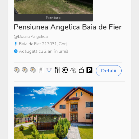
Pensiune
Pensiunea Angelica Baia de Fier
@Bouru Angelica
Baia de Fier 217031, Gorj
Adăugată cu 2 ani în urmă
Detalii