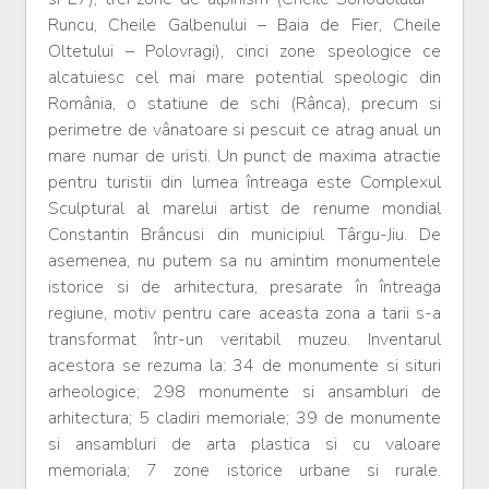
Runcu, Cheile Galbenului – Baia de Fier, Cheile
Oltetului – Polovragi), cinci zone speologice ce
alcatuiesc cel mai mare potential speologic din
România, o statiune de schi (Rânca), precum si
perimetre de vânatoare si pescuit ce atrag anual un
mare numar de uristi. Un punct de maxima atractie
pentru turistii din lumea întreaga este Complexul
Sculptural al marelui artist de renume mondial
Constantin Brâncusi din municipiul Târgu-Jiu. De
asemenea, nu putem sa nu amintim monumentele
istorice si de arhitectura, presarate în întreaga
regiune, motiv pentru care aceasta zona a tarii s-a
transformat într-un veritabil muzeu. Inventarul
acestora se rezuma la: 34 de monumente si situri
arheologice; 298 monumente si ansambluri de
arhitectura; 5 cladiri memoriale; 39 de monumente
si ansambluri de arta plastica si cu valoare
memoriala; 7 zone istorice urbane si rurale.