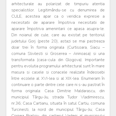
arhitecturale au polarizat de timpuriu atentia
specialistilor. Legitimându-se cu denumirea de
CULE, acestea apar ca o veridica expresie a
necesitatii de aparare împotriva necesitatii de
aparare împotriva amenintarii ce apasa asupra-le.
Din noianul de cule, care au existat pe teritoriul
judetului Gorj (peste 20), astazi se mai pastreaza
doar trei în forma originala (Curtisoara, Siacu –
comuna Slivilesti si Groserea – Aninoasa) si una
transformata (casa-cula din Glogova). Importante
pentru evolutia programului arhitectural sunt în mare
masura si casele si conacele realizate îndeosebi
între ecolele al XVI-lea si al XIX-lea. Enumeram în
continuare o parte dintre cele care ni s-au pastrat în
forma originala: Casa Dimitrie Maldarascu, din
municipiul Târgu-Jiu, strada Tudor Vladimirescu,
nr.36; Casa Cartianu, situata în satul Cartiu, comuna
Turcinesti, la nord de municipiul Târgu-Jiu; Casa
Cornea Brailoiu, din cartierul Vadeni al municipiului