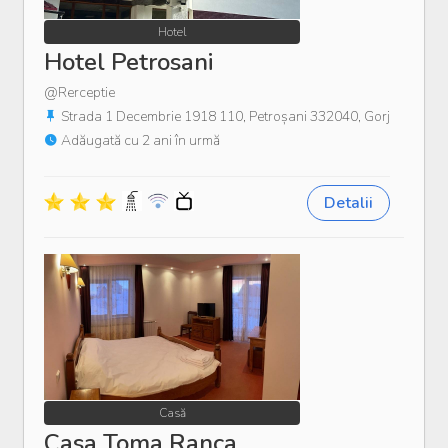
Hotel
Hotel Petrosani
@Rerceptie
Strada 1 Decembrie 1918 110, Petroșani 332040, Gorj
Adăugată cu 2 ani în urmă
Detalii
Casă
Casa Toma Ranca