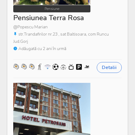
Pensiune
Pensiunea Terra Rosa
@Popescu Marian
str.Trandafirilor nr.23 , sat Baltisoara, com Runcu
Jud.Gorj
Adăugată cu 2 ani în urmă
Detalii