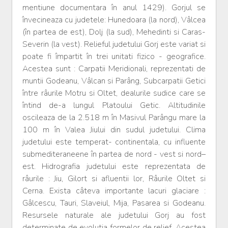
mentiune documentara în anul 1429). Gorjul se
învecineaza cu judetele: Hunedoara (la nord), Vâlcea
(în partea de est), Dolj (la sud), Mehedinti si Caras-
Severin (la vest). Relieful judetului Gorj este variat si
poate fi împartit în trei unitati fizico - geografice.
Acestea sunt : Carpatii Meridionali, reprezentati de
muntii Godeanu, Vâlcan si Parâng, Subcarpatii Getici
între râurile Motru si Oltet, dealurile sudice care se
întind de-a lungul Platoului Getic. Altitudinile
oscileaza de la 2.518 m în Masivul Parângu mare la
100 m în Valea Jiului din sudul judetului. Clima
judetului este temperat- continentala, cu influente
submediteraneene în partea de nord - vest si nord–
est. Hidrografia judetului este reprezentata de
râurile : Jiu, Gilort si afluentii lor, Râurile Oltet si
Cerna. Exista câteva importante lacuri glaciare :
Gâlcescu, Tauri, Slaveiul, Mija, Pasarea si Godeanu.
Resursele naturale ale judetului Gorj au fost
determinate de evolutia formelor de relief. Acestea