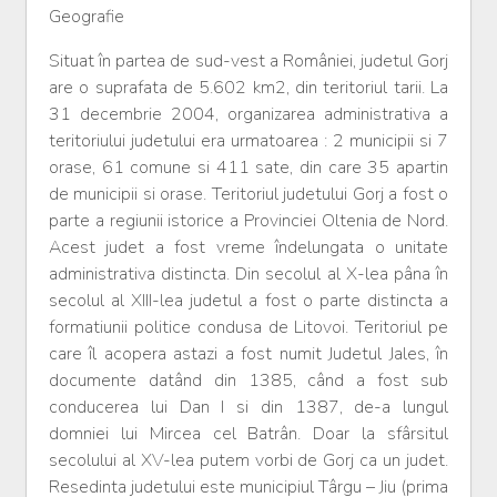
Geografie
Situat în partea de sud-vest a României, judetul Gorj
are o suprafata de 5.602 km2, din teritoriul tarii. La
31 decembrie 2004, organizarea administrativa a
teritoriului judetului era urmatoarea : 2 municipii si 7
orase, 61 comune si 411 sate, din care 35 apartin
de municipii si orase. Teritoriul judetului Gorj a fost o
parte a regiunii istorice a Provinciei Oltenia de Nord.
Acest judet a fost vreme îndelungata o unitate
administrativa distincta. Din secolul al X-lea pâna în
secolul al XIII-lea judetul a fost o parte distincta a
formatiunii politice condusa de Litovoi. Teritoriul pe
care îl acopera astazi a fost numit Judetul Jales, în
documente datând din 1385, când a fost sub
conducerea lui Dan I si din 1387, de-a lungul
domniei lui Mircea cel Batrân. Doar la sfârsitul
secolului al XV-lea putem vorbi de Gorj ca un judet.
Resedinta judetului este municipiul Târgu – Jiu (prima