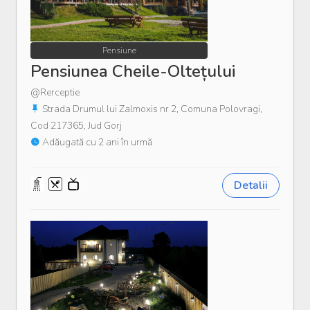
Pensiune
Pensiunea Cheile-Oltețului
@Rerceptie
Strada Drumul lui Zalmoxis nr 2, Comuna Polovragi,
Cod 217365, Jud Gorj
Adăugată cu 2 ani în urmă
Detalii