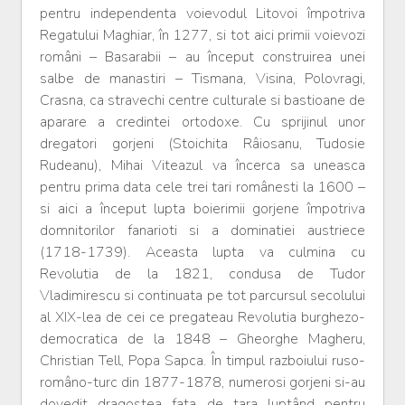
pentru independenta voievodul Litovoi împotriva
Regatului Maghiar, în 1277, si tot aici primii voievozi
români – Basarabii – au început construirea unei
salbe de manastiri – Tismana, Visina, Polovragi,
Crasna, ca stravechi centre culturale si bastioane de
aparare a credintei ortodoxe. Cu sprijinul unor
dregatori gorjeni (Stoichita Râiosanu, Tudosie
Rudeanu), Mihai Viteazul va încerca sa uneasca
pentru prima data cele trei tari românesti la 1600 –
si aici a început lupta boierimii gorjene împotriva
domnitorilor fanarioti si a dominatiei austriece
(1718-1739). Aceasta lupta va culmina cu
Revolutia de la 1821, condusa de Tudor
Vladimirescu si continuata pe tot parcursul secolului
al XIX-lea de cei ce pregateau Revolutia burghezo-
democratica de la 1848 – Gheorghe Magheru,
Christian Tell, Popa Sapca. În timpul razboiului ruso-
româno-turc din 1877-1878, numerosi gorjeni si-au
dovedit dragostea fata de tara luptând pentru