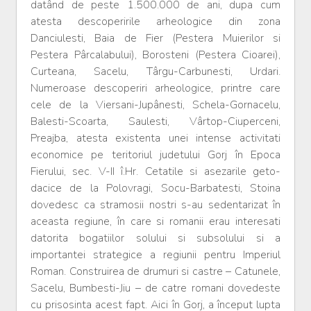
datând de peste 1.500.000 de ani, dupa cum
atesta descoperirile arheologice din zona
Danciulesti, Baia de Fier (Pestera Muierilor si
Pestera Pârcalabului), Borosteni (Pestera Cioarei),
Curteana, Sacelu, Târgu-Carbunesti, Urdari.
Numeroase descoperiri arheologice, printre care
cele de la Viersani-Jupânesti, Schela-Gornacelu,
Balesti-Scoarta, Saulesti, Vârtop-Ciuperceni,
Preajba, atesta existenta unei intense activitati
economice pe teritoriul judetului Gorj în Epoca
Fierului, sec. V-II î.Hr. Cetatile si asezarile geto-
dacice de la Polovragi, Socu-Barbatesti, Stoina
dovedesc ca stramosii nostri s-au sedentarizat în
aceasta regiune, în care si romanii erau interesati
datorita bogatiilor solului si subsolului si a
importantei strategice a regiunii pentru Imperiul
Roman. Construirea de drumuri si castre – Catunele,
Sacelu, Bumbesti-Jiu – de catre romani dovedeste
cu prisosinta acest fapt. Aici în Gorj, a început lupta