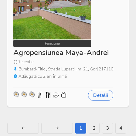
Pensiune
Agropensiunea Maya-Andrei
@Receptie
Bumbesti-Pitic , Strada Lupesti , nr. 21, Gorj 217110
Adăugată cu 2 ani în urmă
Detalii
1
2
3
4