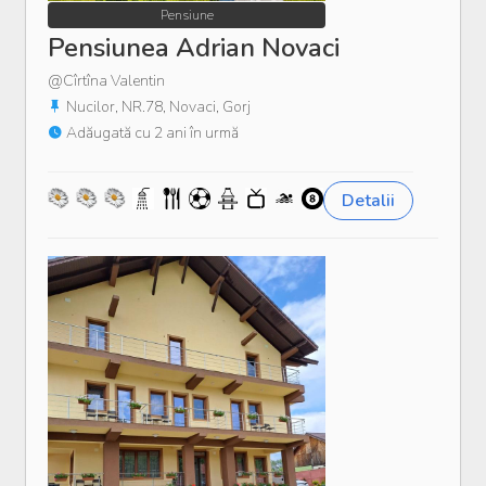
Pensiune
Pensiunea Adrian Novaci
@Cîrtîna Valentin
Nucilor, NR.78, Novaci, Gorj
Adăugată cu 2 ani în urmă
Detalii