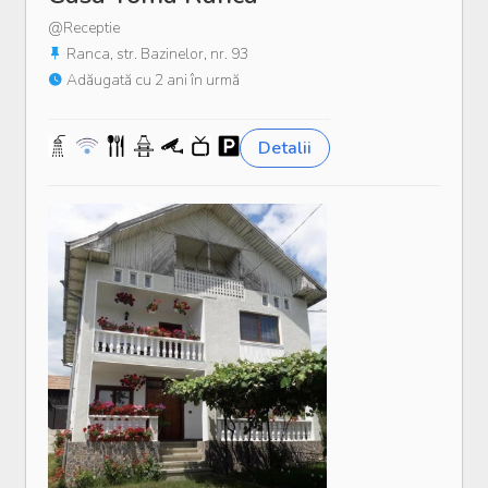
@Receptie
Ranca, str. Bazinelor, nr. 93
Adăugată cu 2 ani în urmă
Detalii